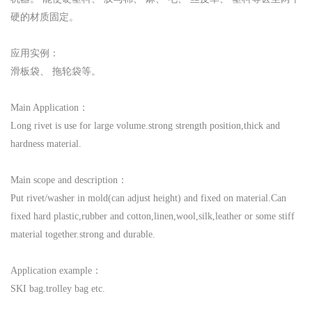
硬的材质固定。
应用实例：
滑板袋、 拖轮袋等。
Main Application：
Long rivet is use for large volume.strong strength position,thick and
hardness material.
Main scope and description：
Put rivet/washer in mold(can adjust height) and fixed on material.Can
fixed hard plastic,rubber and cotton,linen,wool,silk,leather or some stiff
material together.strong and durable.
Application example：
SKI bag.trolley bag etc.