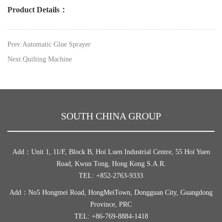
Product Details：
Prev:Automatic Glue Sprayer
Next:Quilting Machine
SOUTH CHINA GROUP
Add：Unit 1, 11/F, Block B, Hoi Luen Industrial Centre, 55 Hoi Yuen
Road, Kwun Tong, Hong Kong S.A.R.
TEL: +852-2763-9333
Add：No5 Hongmei Road, HongMeiTown, Dongguan City, Guangdong
Province, PRC
TEL: +86-769-8884-1418