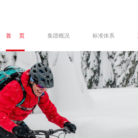
首 页
集团概况
标准体系