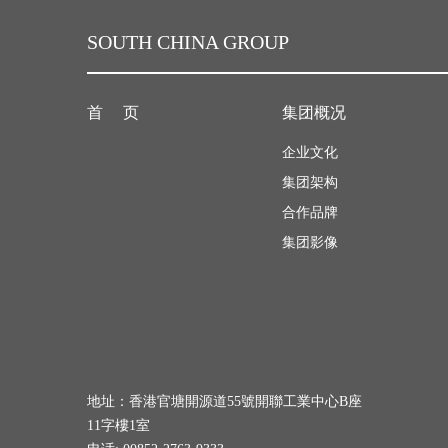
SOUTH CHINA GROUP
首 页
集团概况
企业文化
集团架构
合作品牌
集团影像
地址：香港官塘開源道55號開聯工業中心B座
11字樓1室