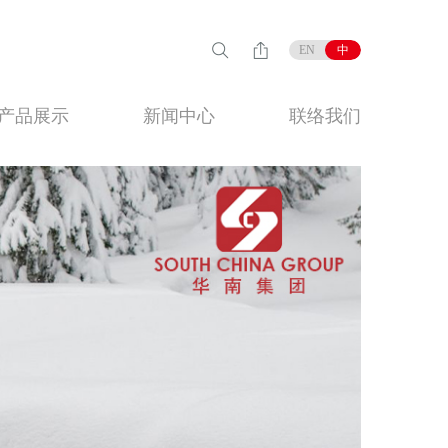
EN
中
产品展示
新闻中心
联络我们