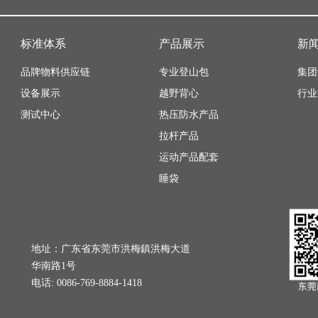
标准体系
产品展示
新
品牌物料供应链
专业登山包
集团
设备展示
越野背心
行业
测试中心
热压防水产品
拉杆产品
运动产品配套
睡袋
地址：广东省东莞市洪梅鎮洪梅大道
华南路1号
电话: 0086-769-8884-1418