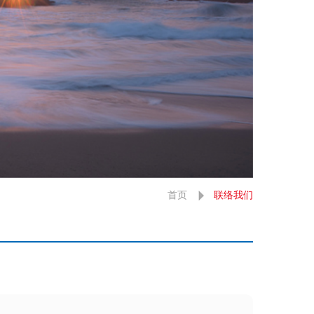
首页
联络我们